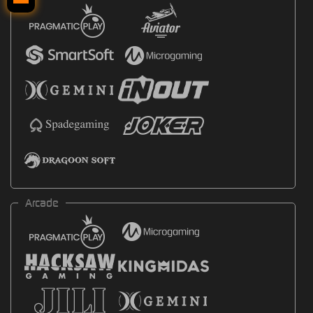
Arcade