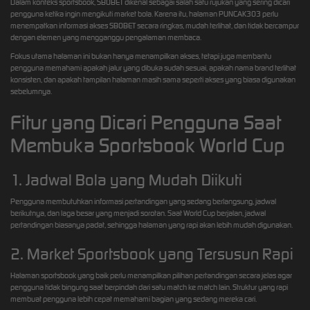
Dalam konteks sportsbook, SBOBET dikenal sebagai salah satu rujukan yang sering dicari
pengguna ketika ingin mengikuti market bola. Karena itu, halaman PUNCAK303 perlu
menempatkan informasi akses SBOBET secara ringkas, mudah terlihat, dan tidak bercampur
dengan elemen yang mengganggu pengalaman membaca.
Fokus utama halaman ini bukan hanya menampilkan akses, tetapi juga membantu
pengguna memahami apakah jalur yang dibuka sudah sesuai, apakah nama brand terlihat
konsisten, dan apakah tampilan halaman masih sama seperti akses yang biasa digunakan
sebelumnya.
Fitur yang Dicari Pengguna Saat
Membuka Sportsbook World Cup
1. Jadwal Bola yang Mudah Diikuti
Pengguna membutuhkan informasi pertandingan yang sedang berlangsung, jadwal
berikutnya, dan laga besar yang menjadi sorotan. Saat World Cup berjalan, jadwal
pertandingan biasanya padat, sehingga halaman yang rapi akan lebih mudah digunakan.
2. Market Sportsbook yang Tersusun Rapi
Halaman sportsbook yang baik perlu menampilkan pilihan pertandingan secara jelas agar
pengguna tidak bingung saat berpindah dari satu match ke match lain. Struktur yang rapi
membuat pengguna lebih cepat memahami bagian yang sedang mereka cari.