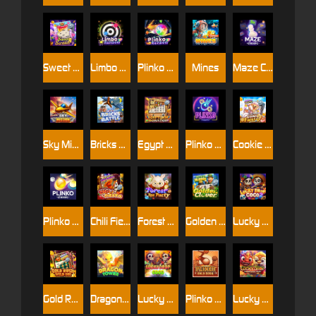
Sweet Scratch
Limbo Rainbow
Plinko Rainbow
Mines
Maze Classic
Sky Mission
Bricks Battle
Egypt Gem Scratch
Plinko Neon
Cookie Fiesta
Plinko Classic
Chili Fiesta
Forest Tea Party
Golden Clover
Lucky Drop: Coco 2
Gold Rush: Wild Dig
Dragon Tower
Lucky Drop-Coco
Plinko Gold Rush
Lucky Drop-GongXiFaChai