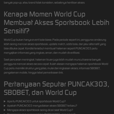
banyak pop-up, atau brand tidak konsisten, sebaiknya hentikan akses.
Kenapa Momen World Cup
Membuat Akses Sportsbook Lebih
Sensitif?
World Cup bukan hanya event bola biasa. Pada periode seperti ini, pengguna cenderung
lebih sering mencari akses sportsbook, update match, odds bola, dan jalur alternatif yang
bisa dibuka cepat. Kondisi tersebut membuat halaman seperti PUNCAK303 perlu
menyajikan informasi yang ringkas, aman, dan mudah diverifikasi.
Saat pencarian meningkat, halaman tiruan juga lebih mudah muncul karena banyak
pengguna mencari akses secara cepat. Itulah alasan mengapa halaman sportsbook World
Cup perlu memiliki struktur yang jelas, mulai dari ringkasan akses, informasi SBOBET,
pengalaman mobile, hingga tabel pemeriksaan link.
Pertanyaan Seputar PUNCAK303,
SBOBET, dan World Cup
Apa itu PUNCAK303 untuk sportsbook World Cup?
Apakah PUNCAK303 menyediakan akses SBOBET terbaru?
Mengapa akses sportsbook sering dicari saat World Cup?