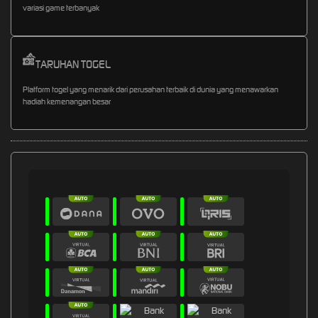
variasi game terbanyak
TARUHAN TOGEL
Platform togel yang menarik dari perusahan terbaik di dunia yang menawarkan
hadiah kemenangan besar