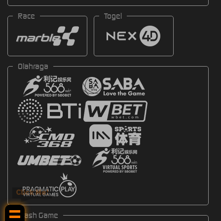
Race
Togel
Olahraga
Click Me!
Crash Game