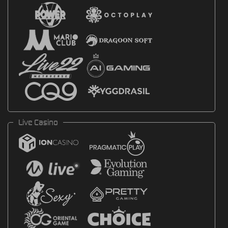
Live Casino