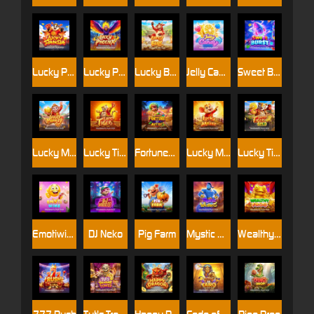
Lucky Panda
Lucky Phoenix
Lucky Bull
Jelly Candy
Sweet Burst
Lucky MonKey
Lucky Tiger
Fortunes of Aztec
Lucky Mouse
Lucky Tiger Gold Ultimate
Emotiwins
DJ Neko
Pig Farm
Mystic Wishes
Wealthy Frog