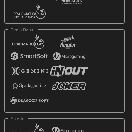
Crash Game
Arcade