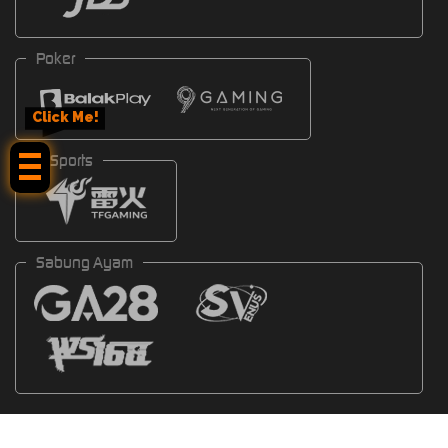
Poker
Click Me!
E-Sports
Sabung Ayam