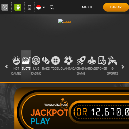
MASUK
DAFTAR
HOT
SLOTS
LIVE
RACE
TOGEL
OLAHRAGA
CRASH
ARCADE
POKER
E-
SABUN
GAMES
CASINO
GAME
SPORTS
AYAM
IDR
12,670,
JACKPOT
PLAY