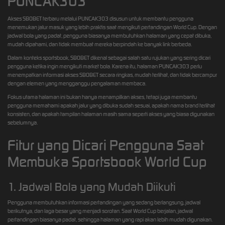
PUNCAK303
Akses SBOBET terbaru melalui PUNCAK303 disusun untuk membantu pengguna
menemukan jalur masuk yang lebih praktis saat mengikuti pertandingan World Cup. Dengan
jadwal bola yang padat, pengguna biasanya membutuhkan halaman yang cepat dibuka,
mudah dipahami, dan tidak membuat mereka berpindah ke banyak link berbeda.
Dalam konteks sportsbook, SBOBET dikenal sebagai salah satu rujukan yang sering dicari
pengguna ketika ingin mengikuti market bola. Karena itu, halaman PUNCAK303 perlu
menempatkan informasi akses SBOBET secara ringkas, mudah terlihat, dan tidak bercampur
dengan elemen yang mengganggu pengalaman membaca.
Fokus utama halaman ini bukan hanya menampilkan akses, tetapi juga membantu
pengguna memahami apakah jalur yang dibuka sudah sesuai, apakah nama brand terlihat
konsisten, dan apakah tampilan halaman masih sama seperti akses yang biasa digunakan
sebelumnya.
Fitur yang Dicari Pengguna Saat
Membuka Sportsbook World Cup
1. Jadwal Bola yang Mudah Diikuti
Pengguna membutuhkan informasi pertandingan yang sedang berlangsung, jadwal
berikutnya, dan laga besar yang menjadi sorotan. Saat World Cup berjalan, jadwal
pertandingan biasanya padat, sehingga halaman yang rapi akan lebih mudah digunakan.