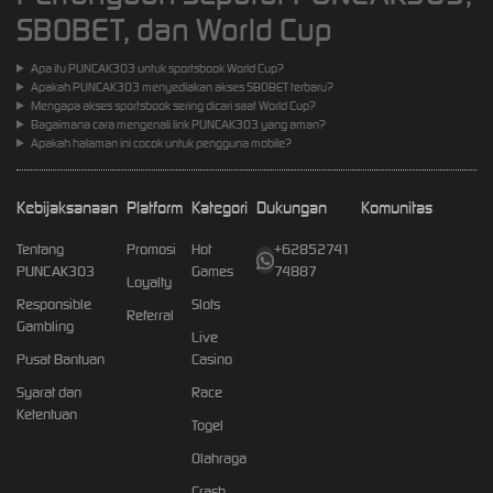
SBOBET, dan World Cup
Apa itu PUNCAK303 untuk sportsbook World Cup?
Apakah PUNCAK303 menyediakan akses SBOBET terbaru?
Mengapa akses sportsbook sering dicari saat World Cup?
Bagaimana cara mengenali link PUNCAK303 yang aman?
Apakah halaman ini cocok untuk pengguna mobile?
Kebijaksanaan
Platform
Kategori
Dukungan
Komunitas
Tentang
Promosi
Hot
+62852741
PUNCAK303
Games
74887
Loyalty
Responsible
Slots
Referral
Gambling
Live
Pusat Bantuan
Casino
Syarat dan
Race
Ketentuan
Togel
Olahraga
Crash