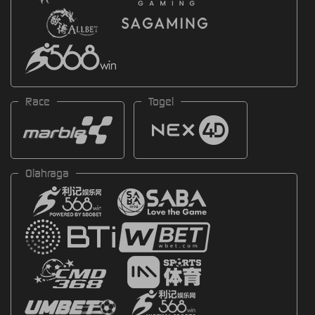
Race
Togel
Olahraga