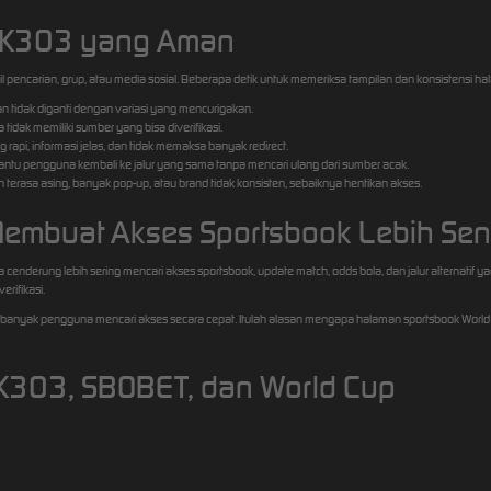
AK303 yang Aman
 pencarian, grup, atau media sosial. Beberapa detik untuk memeriksa tampilan dan konsistensi h
n tidak diganti dengan variasi yang mencurigakan.
tidak memiliki sumber yang bisa diverifikasi.
api, informasi jelas, dan tidak memaksa banyak redirect.
u pengguna kembali ke jalur yang sama tanpa mencari ulang dari sumber acak.
an terasa asing, banyak pop-up, atau brand tidak konsisten, sebaiknya hentikan akses.
mbuat Akses Sportsbook Lebih Sens
 cenderung lebih sering mencari akses sportsbook, update match, odds bola, dan jalur alternatif 
rifikasi.
anyak pengguna mencari akses secara cepat. Itulah alasan mengapa halaman sportsbook World Cup p
K303, SBOBET, dan World Cup