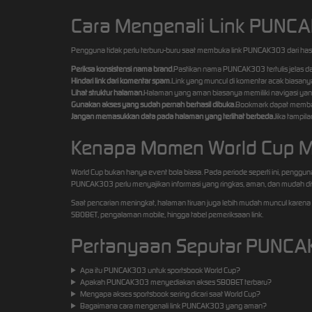
Cara Mengenali Link PUNC
Pengguna tidak perlu terburu-buru saat membuka link PUNCAK303 dari hasil
Periksa konsistensi nama brand.
Pastikan nama PUNCAK303 tertulis jelas da
Hindari link dari komentar spam.
Link yang muncul di komentar acak biasanya 
Lihat struktur halaman.
Halaman yang aman biasanya memiliki navigasi yang r
Gunakan akses yang sudah pernah berhasil dibuka.
Bookmark dapat membant
Jangan memasukkan data pada halaman yang terlihat berbeda.
Jika tampil
Kenapa Momen World Cup Me
World Cup bukan hanya event bola biasa. Pada periode seperti ini, pengguna
PUNCAK303 perlu menyajikan informasi yang ringkas, aman, dan mudah dive
Saat pencarian meningkat, halaman tiruan juga lebih mudah muncul karena b
SBOBET, pengalaman mobile, hingga tabel pemeriksaan link.
Pertanyaan Seputar PUNCA
Apa itu PUNCAK303 untuk sportsbook World Cup?
Apakah PUNCAK303 menyediakan akses SBOBET terbaru?
Mengapa akses sportsbook sering dicari saat World Cup?
Bagaimana cara mengenali link PUNCAK303 yang aman?