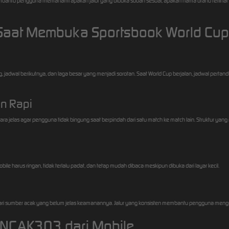
mbantu pengguna memahami apakah jalur yang dibuka sudah sesuai, apakah nama brand terlihat 
 Saat Membuka Sportsbook World Cup
dwal berikutnya, dan laga besar yang menjadi sorotan. Saat World Cup berjalan, jadwal pertan
un Rapi
ara jelas agar pengguna tidak bingung saat berpindah dari satu match ke match lain. Struktur 
e harus ringan, tidak terlalu padat, dan tetap mudah dibaca meskipun dibuka dari layar kecil.
ari sumber acak yang belum jelas keamanannya. Jalur yang konsisten membantu pengguna menguran
NCAK303 dari Mobile