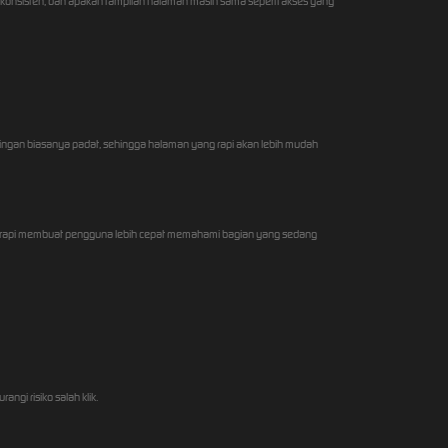
konsisten, dan apakah tampilan halaman masih sama seperti akses yang
dingan biasanya padat, sehingga halaman yang rapi akan lebih mudah
yang rapi membuat pengguna lebih cepat memahami bagian yang sedang
gi risiko salah klik.