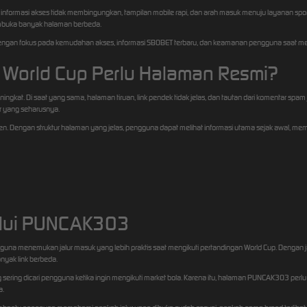
masi akses tidak membingungkan, tampilan mobile rapi, dan arah masuk menuju layanan sportsbook
mbuka banyak halaman berbeda.
engan fokus pada kemudahan akses, informasi SBOBET terbaru, dan keamanan pengguna saat menc
World Cup Perlu Halaman Resmi?
ngkat. Di saat yang sama, halaman tiruan, link pendek tidak jelas, dan tautan dari komentar spa
ur yang seharusnya.
n. Dengan struktur halaman yang jelas, pengguna dapat melihat informasi utama sejak awal, 
alui PUNCAK303
na menemukan jalur masuk yang lebih praktis saat mengikuti pertandingan World Cup. Denga
nyak link berbeda.
 sering dicari pengguna ketika ingin mengikuti market bola. Karena itu, halaman PUNCAK303 perl
a.