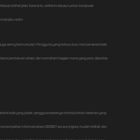
Gates of Olympus Super Scatter
 terlihat jelas. Karena itu, artikel ini disusun untuk menjawab
ari jalur resmi.
m juga sering bermunculan. Pengguna yang terburu-buru mencari akses bola
membaca pembaruan akses, dan memahami bagian mana yang perlu diperiksa
n jadwal bola yang padat, pengguna biasanya membutuhkan halaman yang
u menempatkan informasi akses SBOBET secara ringkas, mudah terlihat, dan