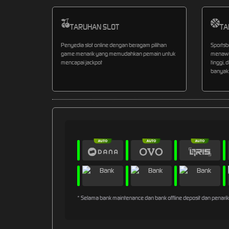
TARUHAN SLOT
TA
Penyedia slot online dengan beragam pilihan
Sportsb
game menarik yang memudahkan pemain untuk
menawar
mencapai jackpot
tinggi,
banyak 
* Selama bank maintenance dan bank offline deposit dan penarik