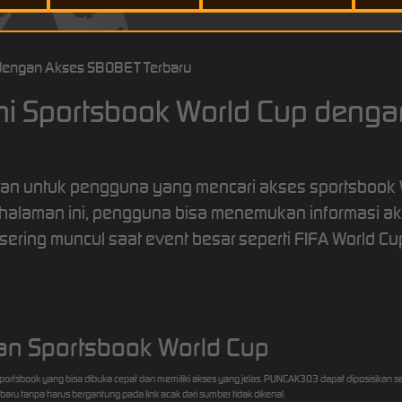
 dengan Akses SBOBET Terbaru
i Sportsbook World Cup deng
kan untuk pengguna yang mencari akses sportsbook W
 halaman ini, pengguna bisa menemukan informasi aks
g sering muncul saat event besar seperti FIFA World C
n Sportsbook World Cup
tsbook yang bisa dibuka cepat dan memiliki akses yang jelas. PUNCAK303 dapat diposisikan se
ru tanpa harus bergantung pada link acak dari sumber tidak dikenal.