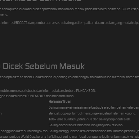
ampilkan informasi akses sportsbook dan tombol masuk pada area awal halaman. Struktur sepe
njang.
ook, informasi SBOBET, dan pembaruan akses sebaiknya ditempatkan dalam urutan yang mudah d
u Dicek Sebelum Masuk
rapa elemen dasar. Pemeriksaan ini penting karena banyak halaman tiruan memakai nama brand
 mobile, menu sportsbook, dan informasi akses terbaru PUNCAK303.
gan elemen akses PUNCAK303 dan halaman tiruan
Halaman Tiruan
Sering memakai variasi nama berbeda atau tambahan kata yang 
n.
Banyak pop-up, tombol mencurigakan, atau halaman kosong.
Tidak jelas sumber update-nya dan sering berpindah arah.
Sering diarahkan ke halaman lain yang tidak relevan.
ksa pengguna membuka banyak tab.
Sering menggunakan redirect berlebihan atau tautan pendek yang 
a saat periode World Cup, karena trafik tinggi sering membuat pengguna lebih rentan masuk ke hala