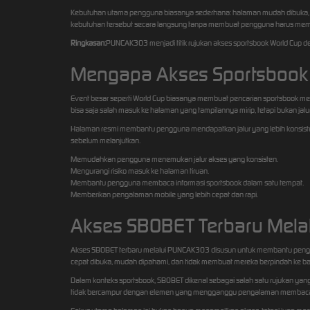
Kebutuhan utama pengguna biasanya sederhana: halaman mudah dibuka, infor
kebutuhan tersebut secara langsung tanpa membuat pengguna harus me
Ringkasan:
PUNCAK303 menjadi titik rujukan akses sportsbook World Cup d
Mengapa Akses Sportsbook 
Event besar seperti World Cup biasanya membuat pencarian sportsbook meni
bisa saja salah masuk ke halaman yang tampilannya mirip, tetapi bukan jal
Halaman resmi membantu pengguna mendapatkan jalur yang lebih konsiste
sebelum melanjutkan.
Memudahkan pengguna menemukan jalur akses yang konsisten.
Mengurangi risiko masuk ke halaman tiruan.
Membantu pengguna membaca informasi sportsbook dalam satu tempat.
Memberikan pengalaman mobile yang lebih cepat dan rapi.
Akses SBOBET Terbaru Mel
Akses SBOBET terbaru melalui PUNCAK303 disusun untuk membantu penggu
cepat dibuka, mudah dipahami, dan tidak membuat mereka berpindah ke ba
Dalam konteks sportsbook, SBOBET dikenal sebagai salah satu rujukan yang
tidak bercampur dengan elemen yang mengganggu pengalaman membac