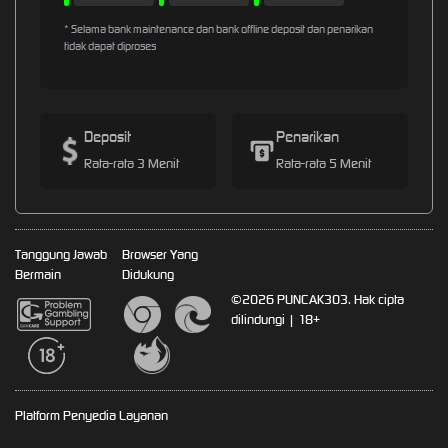
* Selama bank maintenance dan bank offline deposit dan penarikan
tidak dapat diproses
Deposit
Penarikan
Rata-rata 3 Menit
Rata-rata 5 Menit
Tanggung Jawab
Browser Yang
Bermain
Didukung
©2026 PUNCAK303. Hak cipta
dilindungi | 18+
Platform Penyedia Layanan