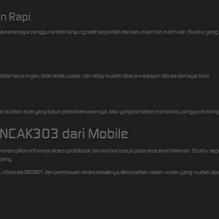
un Rapi
ara jelas agar pengguna tidak bingung saat berpindah dari satu match ke match lain. Struktur 
e harus ringan, tidak terlalu padat, dan tetap mudah dibaca meskipun dibuka dari layar kecil.
ari sumber acak yang belum jelas keamanannya. Jalur yang konsisten membantu pengguna menguran
NCAK303 dari Mobile
ampilkan informasi akses sportsbook dan tombol masuk pada area awal halaman. Struktur sepe
njang.
ook, informasi SBOBET, dan pembaruan akses sebaiknya ditempatkan dalam urutan yang mudah d