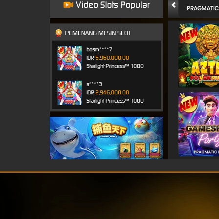
Video Slots Popular
PEMENANG MESIN SLOT
bosm****7
IDR
5,960,000.00
Starlight Princess™ 1000
s****3
IDR
2,946,000.00
Starlight Princess™ 1000
ve****9
IDR
1,985,800.00
Mahjong Wins 3 – Black
Scatter
abang****n
IDR
1,538,000.00
Gates of Olympus Super
Scatter
la****2
IDR
1,526,700.00