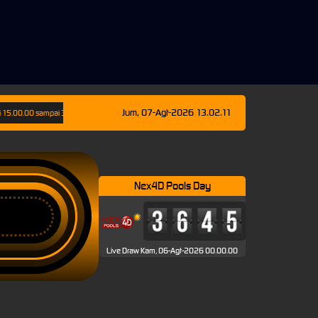
Jum, 07-Agt-2026 13.02.11
.00 sampai 30-Sep-2026 15.00.00. Selama waktu ini, PP Virtual Sports permainan tidak akan te
Nex4D Pools Day
Live Draw Kam, 06-Agt-2026 00.00.00