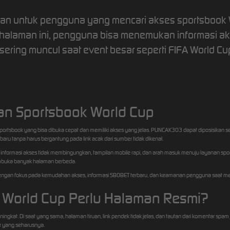
kan untuk pengguna yang mencari akses sportsbook W
 halaman ini, pengguna bisa menemukan informasi aks
g sering muncul saat event besar seperti FIFA World C
n Sportsbook World Cup
tsbook yang bisa dibuka cepat dan memiliki akses yang jelas. PUNCAK303 dapat diposisikan se
ru tanpa harus bergantung pada link acak dari sumber tidak dikenal.
masi akses tidak membingungkan, tampilan mobile rapi, dan arah masuk menuju layanan sportsbook
mbuka banyak halaman berbeda.
engan fokus pada kemudahan akses, informasi SBOBET terbaru, dan keamanan pengguna saat menc
World Cup Perlu Halaman Resmi?
ngkat. Di saat yang sama, halaman tiruan, link pendek tidak jelas, dan tautan dari komentar spa
ur yang seharusnya.