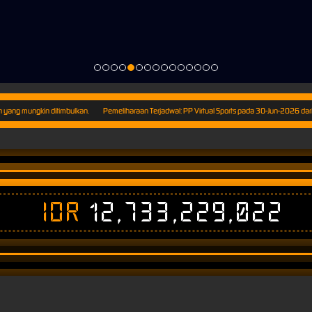
ngkin ditimbulkan.
Pemeliharaan Terjadwal: PP Virtual Sports pada 30-Jun-2026 dari 15.00
IDR
12,733,229,022