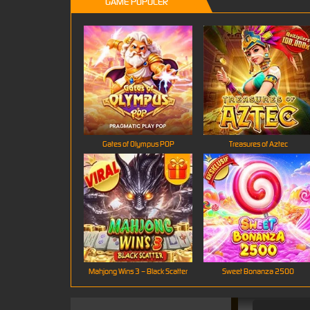
GAME POPULER
Gates of Olympus POP
Treasures of Aztec
Mahjong Wins 3 – Black Scatter
Sweet Bonanza 2500