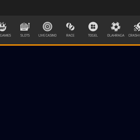
 GAMES
SLOTS
LIVE CASINO
RACE
TOGEL
OLAHRAGA
CRASH